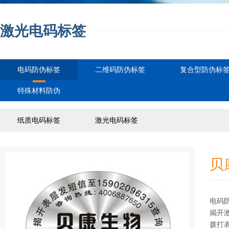
激光电码标签
电码防伪标签
二维码防伪标签
复合型防伪标
特殊材料防伪
纸质电码标签
激光电码标签
贝
电码
揭开
拨打